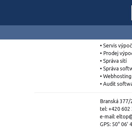
Servis výpoč
Prodej výpoč
Správa sítí
Správa soft
Webhostin
Audit softwa
Branská 377/2
tel: +420 602
e-mail: eltop
GPS: 50° 06' 4