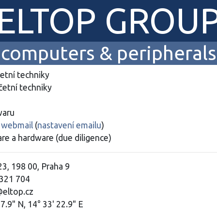
ELTOP GROU
computers & peripherals
etní techniky
etní techniky
waru
g
webmail
(
nastavení emailu
)
re a hardware (due diligence)
3, 198 00, Praha 9
 321 704
@eltop.cz
7.9" N, 14° 33' 22.9" E